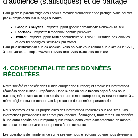
d’audience (statistiques) et de partage
Pour gérer le paramétrage des cookies mesure d’audience et de partage, vous pouvez
par exemple consulter la page suivante :
Google Analytics :
https://support.google.com/analytics/answer/181881 –
Facebook :
https://fr-fr.facebook.com/help/cookies
Twitter :
https://support.twitter.com/articles/20170518-utilisation-des-cookies-
et-des-technologies-similaires-par-twitter
Pour plus d’information sur les cookies, vous pouvez vous rendre sur le site de la CNIL,
à cette adresse : https://www.cnil.fr/vos-droits/vos-traces/les-cookies/
4. CONFIDENTIALITÉ DES DONNÉES
RÉCOLTÉES
Notre société est basée dans l’union européenne (France) et stocke les informations
récoltées dans l’union Européenne. Dans le cas où nous faisons appel à des sous-
traitants, même si ceux-ci sont situés hors de l’union européenne, ils restent soumis à la
même réglementation concernant la protection des données personnelles.
Nous sommes les seuls propriétaires des informations recueillies sur nos sites. Vos
informations personnelles ne seront pas vendues, échangées, transférées, ou données
à une autre société pour n’importe quelle raison, sans votre consentement, en dehors
de ce qui est nécessaire pour répondre à une demande.
Les opérations de maintenance sur le site que nous effectuons ou que nous déléguons