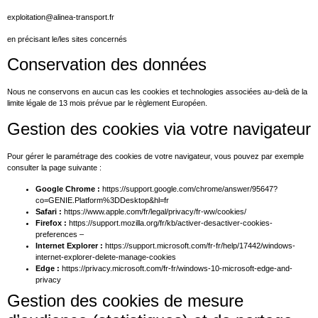
exploitation@alinea-transport.fr
en précisant le/les sites concernés
Conservation des données
Nous ne conservons en aucun cas les cookies et technologies associées au-delà de la
limite légale de 13 mois prévue par le règlement Européen.
Gestion des cookies via votre navigateur
Pour gérer le paramétrage des cookies de votre navigateur, vous pouvez par exemple
consulter la page suivante :
Google Chrome :
https://support.google.com/chrome/answer/95647?
co=GENIE.Platform%3DDesktop&hl=fr
Safari :
https://www.apple.com/fr/legal/privacy/fr-ww/cookies/
Firefox :
https://support.mozilla.org/fr/kb/activer-desactiver-cookies-
preferences –
Internet Explorer :
https://support.microsoft.com/fr-fr/help/17442/windows-
internet-explorer-delete-manage-cookies
Edge :
https://privacy.microsoft.com/fr-fr/windows-10-microsoft-edge-and-
privacy
Gestion des cookies de mesure