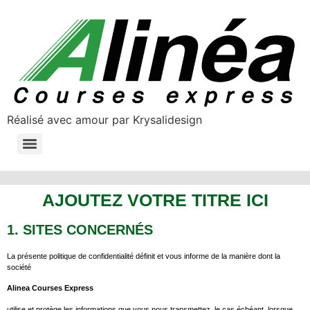
Réalisé avec amour par Krysalidesign
NOS SERVICES DE TRANSPORT ROUTIER ET LOGISTIQUE
AJOUTEZ VOTRE TITRE ICI
1. SITES CONCERNÉS
La présente politique de confidentialité définit et vous informe de la manière dont la
société
Alinea Courses Express
utilise et protège les informations que vous nous transmettez, le cas échéant, lorsque