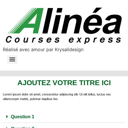
Réalisé avec amour par Krysalidesign
NOS SERVICES DE TRANSPORT ROUTIER ET LOGISTIQUE
AJOUTEZ VOTRE TITRE ICI
Lorem ipsum dolor sit amet, consectetur adipiscing elit. Ut elit tellus, luctus nec
ullamcorper mattis, pulvinar dapibus leo.
Question 1