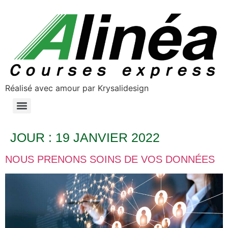
Réalisé avec amour par Krysalidesign
NOS SERVICES DE TRANSPORT ROUTIER ET LOGISTIQUE
JOUR :
19 JANVIER 2022
NOUS PRENONS SOINS DE VOS DONNÉES